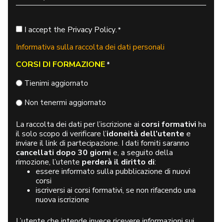
Region
Postal
Country
Code
Consent
I accept the
Privacy Policy
.
*
*
Informativa sulla raccolta dei dati personali
CORSI DI FORMAZIONE
*
Tienimi aggiornato
Non tenermi aggiornato
La raccolta dei dati per l’iscrizione ai
corsi formativi
ha
il solo scopo di verificare l’
idoneità dell’utente
e
inviare il link di partecipazione. I dati forniti saranno
cancellati dopo 30 giorni
e, a seguito della
rimozione, l’utente
perderà il diritto di
:
essere informato sulla pubblicazione di nuovi
corsi
iscriversi ai corsi formativi, se non rifacendo una
nuova iscrizione
L’utente che intende invece ricevere informazioni sui