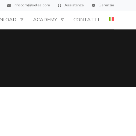
infocom@selea.com
Assistenza
Garanzia
NLOAD
ACADEMY
CONTATTI