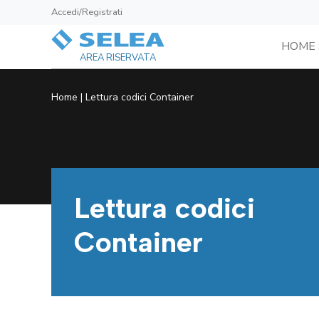
Accedi/Registrati
HOME 
AREA RISERVATA
Home
|
Lettura codici Container
Lettura codici
Container