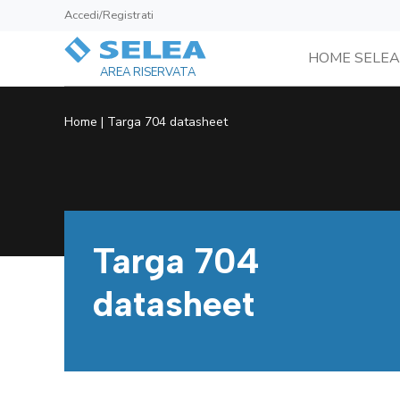
Accedi/Registrati
HOME SELEA
AREA RISERVATA
Home
|
Targa 704 datasheet
Targa 704
datasheet