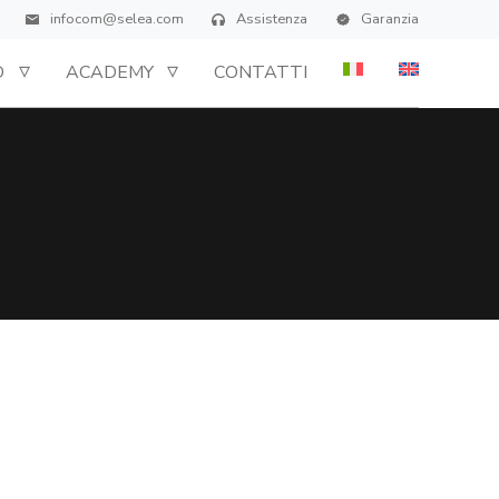
infocom@selea.com
Assistenza
Garanzia
D
ACADEMY
CONTATTI